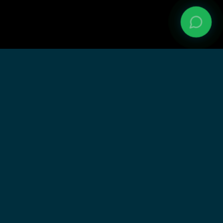
Dois regimes. Um clique. Zero dúvidas.
A única plataforma que integra RPPS e RGPS
Navegação
Sobre a Genial
Como funciona
Sistema RPPS + RGPS