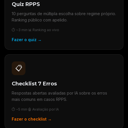
Quiz RPPS
10 perguntas de múltipla escolha sobre regime próprio.
Ranking público com apelido.
⏱ ~3 min
·
📊 Ranking ao vivo
Fazer o quiz →
📋
Checklist 7 Erros
Respostas abertas avaliadas por IA sobre os erros
mais comuns em casos RPPS.
⏱ ~5 min
·
🤖 Avaliação por IA
Fazer o checklist →